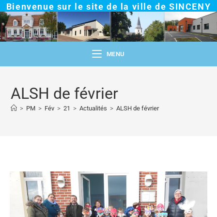
Bienvenue sur le site de la ville de SINCENY
MENU
ALSH de février
>
PM
>
Fév
>
21
>
Actualités
>
ALSH de février