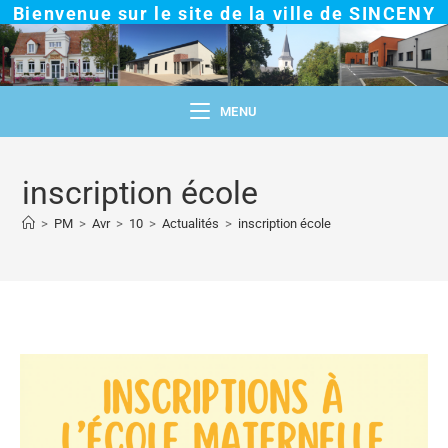
Bienvenue sur le site de la ville de SINCENY
MENU
inscription école
>
PM
>
Avr
>
10
>
Actualités
>
inscription école