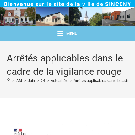
Bienvenue sur le site de la ville de SINCENY
MENU
Arrêtés applicables dans le
cadre de la vigilance rouge
>
AM
>
Juin
>
24
>
Actualités
>
Arrêtés applicables dans le cadre de